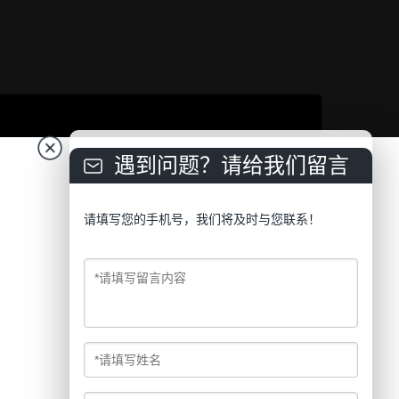
遇到问题？请给我们留言
请填写您的手机号，我们将及时与您联系！