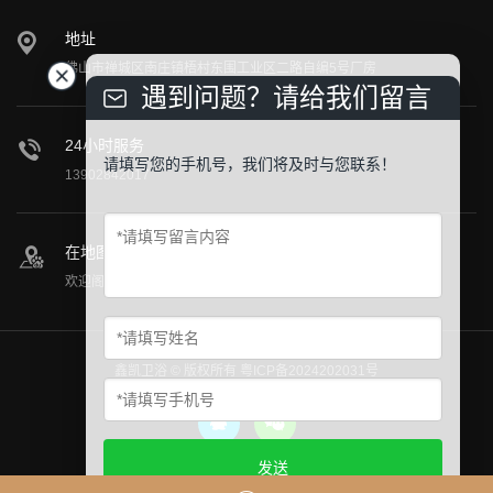
地址
佛山市禅城区南庄镇梧村东围工业区二路自编5号厂房
遇到问题？请给我们留言
24小时服务
请填写您的手机号，我们将及时与您联系！
13902842017
在地图上找到我们
欢迎阁下莅临公司参观指导！
鑫凯卫浴 © 版权所有
粤ICP备2024202031号