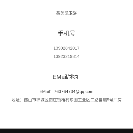
鑫美凯卫浴
手机号
13902842017
13923219814
EMail/地址
EMail：
763764734@qq.com
地址：佛山市禅城区南庄镇梧村东围工业区二路自编5号厂房