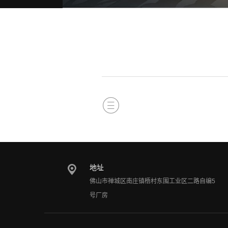
地址
佛山市禅城区南庄镇梧村东围工业区二路自编5
号厂房